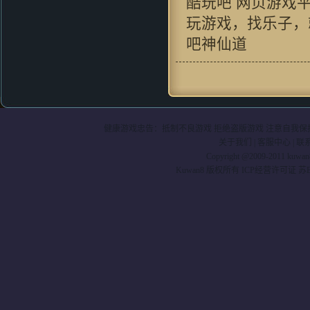
酷玩吧 网页游戏
好游戏!
玩游戏，找乐子，
Kenn.Z：
对很多国产游戏早就审
美疲劳了，这种画风还算比较清
吧神仙道
新，看起来还行
505：
真心的喜欢，特别是里面阵
型、特技系统，非常创意如果能
在这个技术添加一些暗黑元素，
例如符文之语的系统是非常不错
的
健康游戏忠告：抵制不良游戏 拒绝盗版游戏 注意自我保护
wangyue000：
说句公道话 这游
关于我们
|
客服中心
|
联
戏让我有种当年玩仙剑时的冲动
Copyright @2009-2011 kuwa
fishenal：
新事物的产生 必然有
Kuwan8 版权所有 ICP经营许可证 苏B2-
人欢喜 有人拍砖 挺住压力 就是
光明 ~ 支持~~
crain_41：
过来支持一下吧,不过
本人还是挺喜欢这华丽丽的效果
滴 HOHO
cosmo1748 ：
虽然家里是小水
管。。。但玩起来还是挺流畅的
效果和以前仙剑有的一拼
mxhcx23：
"很少能有像游戏的网
页游戏了现在的游戏大不如前喽,