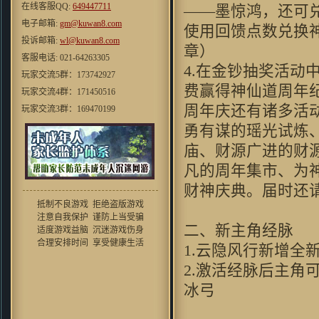
在线客服QQ:
649447711
——墨惊鸿，还可兑
crain_41：
过来支持一下吧,不过
电子邮箱:
gm@kuwan8.com
本人还是挺喜欢这华丽丽的效果
使用回馈点数兑换
滴 HOHO
投诉邮箱:
wl@kuwan8.com
章）
cosmo1748 ：
虽然家里是小水
客服电话: 021-64263305
管。。。但玩起来还是挺流畅的
4.在金钞抽奖活
玩家交流5群：173742927
效果和以前仙剑有的一拼
费赢得神仙道周年纪
玩家交流4群：171450516
mxhcx23：
"很少能有像游戏的网
周年庆还有诸多活
玩家交流3群：169470199
页游戏了现在的游戏大不如前喽,
很少能体验到这份“乐趣”了 ,唉
玩家交流2群：167527220
勇有谋的瑶光试炼
···"
玩家交流1群：140586377
庙、财源广进的财
不会游泳的鱼：
看前面人的评
价，似乎这个真是个不错的“大”
凡的周年集市、为
作啊~去试试看
财神庆典。届时还
翼千羽：
這個遊戲的劇情還是蠻
抵制不良游戏 拒绝盗版游戏
用心的，好遊戲，好對白
注意自我保护 谨防上当受骗
blueswilder：
当时玩的时候，第
二、新主角经脉
适度游戏益脑 沉迷游戏伤身
一次觉得有武侠游戏也能这么唯
合理安排时间 享受健康生活
1.云隐风行新增全
美！！
o8530952：
音乐挺不错，游戏整
2.激活经脉后主角
体环境还行，画风比较招人喜欢
冰弓
老衲007 ：
好怀念的游戏，同楼
上想到了仙剑