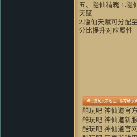
ilove4jess：
好逼真的画面啊
五、隐仙精魄 1.
coldcarp：
无限期待中…… 完美
天赋
的游戏
2.隐仙天赋可分
yelin619：
画风很喜欢，下来试试
看
分比提升对应属性
wushuang44：
哇哈哈！！！好像
不错哦
LJAYXYCC：
看过视频...此游戏
必好玩
okaida：
好东西 好怀念呀
guhuipunk：
支持 玩过1
zhou356328754：
支持支持啊
88xiaoliangok：
支持一下支持一
下支持一下
kimxu：
进入游戏就会这样 求高
人解答
不要以为你赢了：
好玩
酷玩吧 神仙道官
oalazuwa：
画面看的还可
酷玩吧 神仙道新
以。。。挺有意思的。。。
酷玩吧 神仙道官
JKPO：
不錯
Grubbimoon ：
沙发,一大早看见