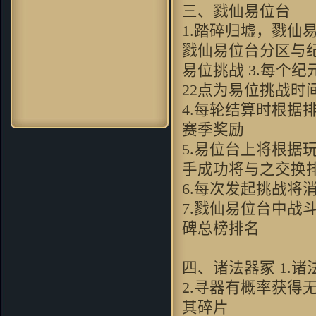
zhou356328754：
看到这个游戏
三、戮仙易位台
画面，会想起很多童年的回忆。
1.踏碎归墟，戮仙
soleyy：
好怀念的游戏，可是现
戮仙易位台分区与
在上班忙。。。只能忙里偷闲玩
一下
易位挑战 3.每个
dugk2：
哇哦~好漂亮的游戏 一
22点为易位挑战时
定要顶^O^
4.每轮结算时根
xd_max：
画面很漂亮，因该不
错，玩了先～～
赛季奖励
神采肥羊：
想到当年仙剑 太经典
5.易位台上将根
了 剧情无限感人呀
手成功将与之交换
gj83：
我只想問問，win7x64能玩
麼～～～請試過的童鞋回复～～
6.每次发起挑战将
PPpq：
玩法更加创新化，诚意十
7.戮仙易位台中
足的续作！
碑总榜排名
8572轻：
非常不错的游戏，值得
一玩！
圆圆512：
跟原来玩过的游戏很不
四、诸法器冢 1.
一样~
2.寻器有概率获得
baicierguo：
支持VC继续升级
mzyoung：
非常有新意的游戏
其碎片