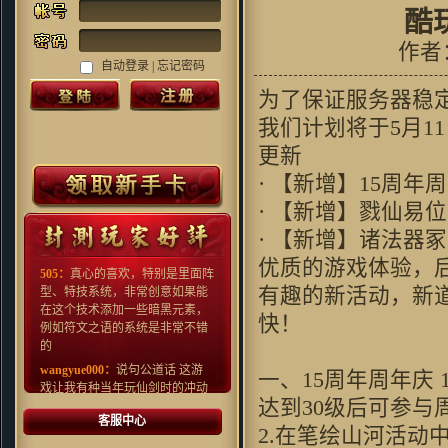
酷
作者
自动登录 |
忘记密码
为了保证服务器稳
我们计划将于5月1
更新
Grubbimoon ：
沙发,一大早看见
· 【新增】15周年
好游戏!
Kenn.Z：
对很多国产游戏早就审
· 【新增】戮仙易
美疲劳了，这种画风还算比较清
· 【新增】诸法器
新，看起来还行
优质的游戏体验，
505：
真心的喜欢，特别是里面阵
型、特技系统，非常创意如果能
有趣的新活动，新
在这个技术添加一些暗黑元素，
快！
例如符文之语的系统是非常不错
的
wangyue000：
说句公道话 这游
一、15周年周年庆
戏让我有种当年玩仙剑时的冲动
达到30级后可参与
fishenal：
新事物的产生 必然有
客服中心
人欢喜 有人拍砖 挺住压力 就是
2.在笔绘山河活
光明 ~ 支持~~