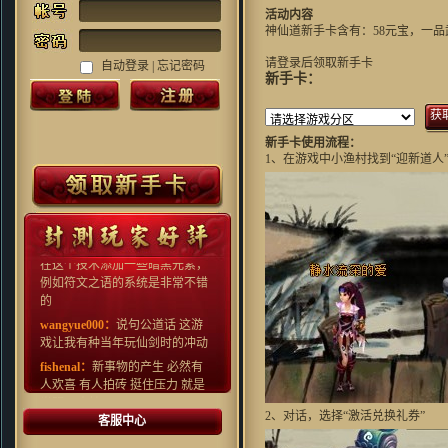
活动内容
神仙道新手卡含有：58元宝，一
请登录后领取新手卡
自动登录 |
忘记密码
新手卡：
Grubbimoon ：
沙发,一大早看见
好游戏!
新手卡使用流程：
1、在游戏中小渔村找到“迎新道人
Kenn.Z：
对很多国产游戏早就审
美疲劳了，这种画风还算比较清
新，看起来还行
505：
真心的喜欢，特别是里面阵
型、特技系统，非常创意如果能
在这个技术添加一些暗黑元素，
例如符文之语的系统是非常不错
的
wangyue000：
说句公道话 这游
戏让我有种当年玩仙剑时的冲动
fishenal：
新事物的产生 必然有
人欢喜 有人拍砖 挺住压力 就是
光明 ~ 支持~~
2、对话，选择“激活兑换礼券”
crain_41：
过来支持一下吧,不过
客服中心
本人还是挺喜欢这华丽丽的效果