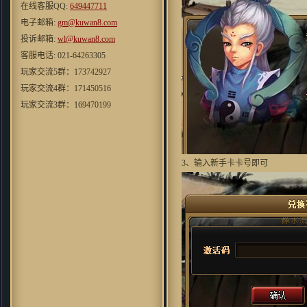
滴 HOHO
在线客服QQ:
649447711
cosmo1748 ：
虽然家里是小水
电子邮箱:
gm@kuwan8.com
管。。。但玩起来还是挺流畅的
投诉邮箱:
wl@kuwan8.com
效果和以前仙剑有的一拼
客服电话: 021-64263305
mxhcx23：
"很少能有像游戏的网
玩家交流5群：173742927
页游戏了现在的游戏大不如前喽,
很少能体验到这份“乐趣”了 ,唉
玩家交流4群：171450516
···"
玩家交流3群：169470199
不会游泳的鱼：
看前面人的评
玩家交流2群：167527220
价，似乎这个真是个不错的“大”
玩家交流1群：140586377
作啊~去试试看
翼千羽：
這個遊戲的劇情還是蠻
3、输入新手卡卡号即可
用心的，好遊戲，好對白
blueswilder：
当时玩的时候，第
一次觉得有武侠游戏也能这么唯
美！！
o8530952：
音乐挺不错，游戏整
体环境还行，画风比较招人喜欢
老衲007 ：
好怀念的游戏，同楼
上想到了仙剑
zhou356328754：
看到这个游戏
画面，会想起很多童年的回忆。