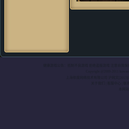
soleyy：
好怀念的游戏，可是现
在上班忙。。。只能忙里偷闲玩
一下
dugk2：
哇哦~好漂亮的游戏 一
定要顶^O^
xd_max：
画面很漂亮，因该不
错，玩了先～～
神采肥羊：
想到当年仙剑 太经典
了 剧情无限感人呀
gj83：
我只想問問，win7x64能玩
麼～～～請試過的童鞋回复～～
健康游戏公告：抵制不良游戏 拒绝盗版游戏 注意自我保护
PPpq：
玩法更加创新化，诚意十
Copyright @2009-2011 kuwa
足的续作！
上海依度网络技术有限公司
沪网文[2013]0
8572轻：
非常不错的游戏，值得
关于我们
|
客服中心
|
联
一玩！
本网站
圆圆512：
跟原来玩过的游戏很不
一样~
baicierguo：
支持VC继续升级
mzyoung：
非常有新意的游戏
ilove4jess：
好逼真的画面啊
coldcarp：
无限期待中…… 完美