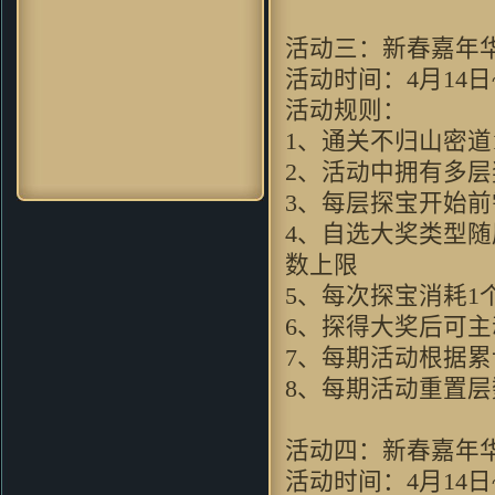
soleyy：
好怀念的游戏，可是现
在上班忙。。。只能忙里偷闲玩
活动三：新春嘉年
一下
活动时间：4月14日~
dugk2：
哇哦~好漂亮的游戏 一
定要顶^O^
活动规则：
xd_max：
画面很漂亮，因该不
1、通关不归山密道
错，玩了先～～
2、活动中拥有多
神采肥羊：
想到当年仙剑 太经典
了 剧情无限感人呀
3、每层探宝开始前
gj83：
我只想問問，win7x64能玩
4、自选大奖类型
麼～～～請試過的童鞋回复～～
数上限
PPpq：
玩法更加创新化，诚意十
足的续作！
5、每次探宝消耗
8572轻：
非常不错的游戏，值得
6、探得大奖后可
一玩！
7、每期活动根据
圆圆512：
跟原来玩过的游戏很不
一样~
8、每期活动重置
baicierguo：
支持VC继续升级
mzyoung：
非常有新意的游戏
活动四：新春嘉年
ilove4jess：
好逼真的画面啊
活动时间：4月14日~
coldcarp：
无限期待中…… 完美