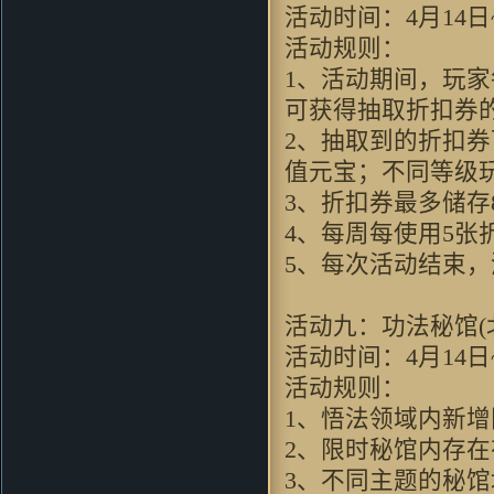
了 剧情无限感人呀
活动时间：4月14日~
gj83：
我只想問問，win7x64能玩
活动规则：
麼～～～請試過的童鞋回复～～
1、活动期间，玩
PPpq：
玩法更加创新化，诚意十
足的续作！
可获得抽取折扣券
8572轻：
非常不错的游戏，值得
2、抽取到的折扣
一玩！
值元宝；不同等级
圆圆512：
跟原来玩过的游戏很不
一样~
3、折扣券最多储
baicierguo：
支持VC继续升级
4、每周每使用5张
mzyoung：
非常有新意的游戏
5、每次活动结束
ilove4jess：
好逼真的画面啊
coldcarp：
无限期待中…… 完美
活动九：功法秘馆(
的游戏
yelin619：
画风很喜欢，下来试试
活动时间：4月14日~
看
活动规则：
wushuang44：
哇哈哈！！！好像
1、悟法领域内新
不错哦
LJAYXYCC：
看过视频...此游戏
2、限时秘馆内存
必好玩
3、不同主题的秘
okaida：
好东西 好怀念呀