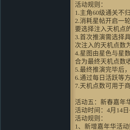
活动规则：
的游戏
yelin619：
画风很喜欢，下来试试
1.主角60级通关不
看
2.消耗星帖开启
wushuang44：
哇哈哈！！！好像
要选择注入天机点
不错哦
LJAYXYCC：
看过视频...此游戏
3.首次推演需选
必好玩
次注入的天机点数
okaida：
好东西 好怀念呀
4.星图由星色与
guhuipunk：
支持 玩过1
合为最终天机点数
zhou356328754：
支持支持啊
88xiaoliangok：
支持一下支持一
5.最终推演完毕后
下支持一下
6.通过每日活跃等
kimxu：
进入游戏就会这样 求高
7.天机点数可用于
人解答
不要以为你赢了：
好玩
oalazuwa：
画面看的还可
活动五：新春嘉年
以。。。挺有意思的。。。
活动时间：4月14日~
JKPO：
不錯
活动规则：
Grubbimoon ：
沙发,一大早看见
好游戏!
1、新增嘉年华活动