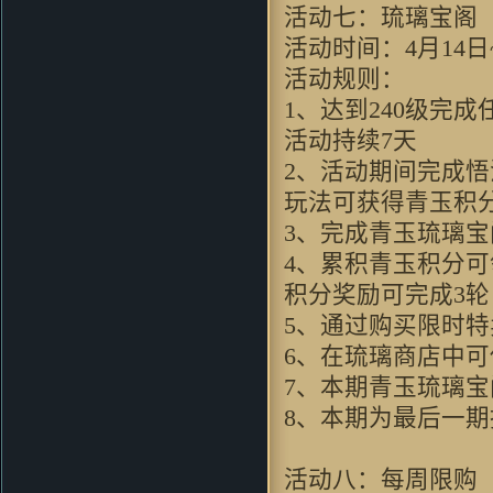
不会游泳的鱼：
看前面人的评
活动七：琉璃宝阁
价，似乎这个真是个不错的“大”
活动时间：4月14日~
作啊~去试试看
活动规则：
翼千羽：
這個遊戲的劇情還是蠻
用心的，好遊戲，好對白
1、达到240级完
blueswilder：
当时玩的时候，第
活动持续7天
一次觉得有武侠游戏也能这么唯
美！！
2、活动期间完成
o8530952：
音乐挺不错，游戏整
玩法可获得青玉积
体环境还行，画风比较招人喜欢
3、完成青玉琉璃
老衲007 ：
好怀念的游戏，同楼
上想到了仙剑
4、累积青玉积分
zhou356328754：
看到这个游戏
积分奖励可完成3轮
画面，会想起很多童年的回忆。
5、通过购买限时
soleyy：
好怀念的游戏，可是现
在上班忙。。。只能忙里偷闲玩
6、在琉璃商店中
一下
7、本期青玉琉璃宝
dugk2：
哇哦~好漂亮的游戏 一
定要顶^O^
8、本期为最后一
xd_max：
画面很漂亮，因该不
错，玩了先～～
活动八：每周限购
神采肥羊：
想到当年仙剑 太经典