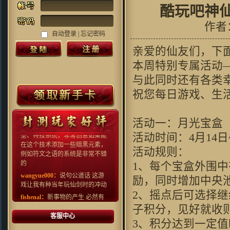
酷玩吧神
作者
自动登录 |
忘记密码
亲爱的仙友们，下
本周特别专属活动
Grubbimoon ：
沙发,一大早看见
好游戏!
与此同时还有各类
Kenn.Z：
对很多国产游戏早就审
祝您每日游戏、生
美疲劳了，这种画风还算比较清
新，看起来还行
505：
真心的喜欢，特别是里面阵
活动一：月光宝盒
型、特技系统，非常创意如果能
活动时间：4月14日~
在这个技术添加一些暗黑元素，
例如符文之语的系统是非常不错
活动规则：
的
1、每个宝盒外围中
wangyue000：
说句公道话 这游
戏让我有种当年玩仙剑时的冲动
励，同时增加中央
fishenal：
新事物的产生 必然有
2、摇点后可选择
人欢喜 有人拍砖 挺住压力 就是
子积分，见好就收
光明 ~ 支持~~
客服中心
crain_41：
过来支持一下吧,不过
3、积分达到一定