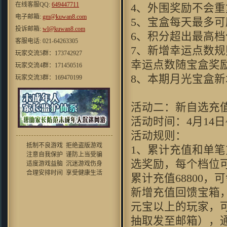
本人还是挺喜欢这华丽丽的效果
在线客服QQ:
649447711
4、外围奖励不会
滴 HOHO
电子邮箱:
gm@kuwan8.com
5、宝盒每天最多可
cosmo1748 ：
虽然家里是小水
投诉邮箱:
wl@kuwan8.com
管。。。但玩起来还是挺流畅的
6、积分超出最高档
效果和以前仙剑有的一拼
客服电话: 021-64263305
7、新增幸运点数规
mxhcx23：
"很少能有像游戏的网
玩家交流5群：173742927
页游戏了现在的游戏大不如前喽,
幸运点数随宝盒奖
玩家交流4群：171450516
很少能体验到这份“乐趣”了 ,唉
8、本期月光宝盒新
玩家交流3群：169470199
···"
玩家交流2群：167527220
不会游泳的鱼：
看前面人的评
价，似乎这个真是个不错的“大”
玩家交流1群：140586377
活动二：新自选充
作啊~去试试看
活动时间：4月14日~
翼千羽：
這個遊戲的劇情還是蠻
用心的，好遊戲，好對白
活动规则：
blueswilder：
当时玩的时候，第
抵制不良游戏 拒绝盗版游戏
1、累计充值和单笔
一次觉得有武侠游戏也能这么唯
注意自我保护 谨防上当受骗
美！！
选奖励，每个档位
适度游戏益脑 沉迷游戏伤身
o8530952：
音乐挺不错，游戏整
合理安排时间 享受健康生活
累计充值68800
体环境还行，画风比较招人喜欢
新增充值回馈宝箱，
老衲007 ：
好怀念的游戏，同楼
上想到了仙剑
元宝以上的玩家，
zhou356328754：
看到这个游戏
抽取发至邮箱），
画面，会想起很多童年的回忆。