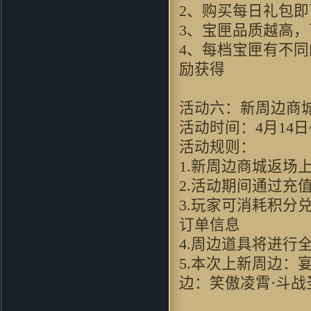
Kenn.Z：
对很多国产游戏早就审
2、购买每日礼包
美疲劳了，这种画风还算比较清
新，看起来还行
3、宝匣品质越高
505：
真心的喜欢，特别是里面阵
4、每档宝匣有不
型、特技系统，非常创意如果能
励获得
在这个技术添加一些暗黑元素，
例如符文之语的系统是非常不错
的
活动六：新周边商
wangyue000：
说句公道话 这游
戏让我有种当年玩仙剑时的冲动
活动时间：4月14日~
fishenal：
新事物的产生 必然有
活动规则：
人欢喜 有人拍砖 挺住压力 就是
1.新周边商城返场
光明 ~ 支持~~
crain_41：
过来支持一下吧,不过
2.活动期间通过充
本人还是挺喜欢这华丽丽的效果
3.玩家可消耗积
滴 HOHO
订单信息
cosmo1748 ：
虽然家里是小水
管。。。但玩起来还是挺流畅的
4.周边道具将进行
效果和以前仙剑有的一拼
5.本次上新周边
mxhcx23：
"很少能有像游戏的网
页游戏了现在的游戏大不如前喽,
边：笑傲凌霄·斗
很少能体验到这份“乐趣”了 ,唉
···"