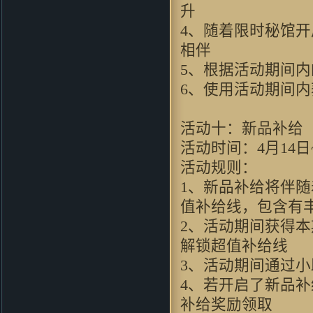
升
guhuipunk：
支持 玩过1
4、随着限时秘馆
zhou356328754：
支持支持啊
88xiaoliangok：
支持一下支持一
相伴
下支持一下
5、根据活动期间
kimxu：
进入游戏就会这样 求高
6、使用活动期间
人解答
不要以为你赢了：
好玩
oalazuwa：
画面看的还可
活动十：新品补给
以。。。挺有意思的。。。
活动时间：4月14日~
JKPO：
不錯
活动规则：
1、新品补给将伴
值补给线，包含有
2、活动期间获得
解锁超值补给线
3、活动期间通过
4、若开启了新品
补给奖励领取