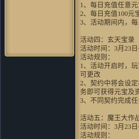
画面，会想起很多童年的回忆。
1、每日充值任意
soleyy：
好怀念的游戏，可是现
2、每日充值100元
在上班忙。。。只能忙里偷闲玩
3、活动期间内，每
一下
dugk2：
哇哦~好漂亮的游戏 一
定要顶^O^
活动四：玄天宝录
xd_max：
画面很漂亮，因该不
活动时间：3月23日~
错，玩了先～～
神采肥羊：
想到当年仙剑 太经典
活动规则：
了 剧情无限感人呀
1、活动开启时，
gj83：
我只想問問，win7x64能玩
可更改
麼～～～請試過的童鞋回复～～
PPpq：
玩法更加创新化，诚意十
2、契约中将会设
足的续作！
务即可获得元宝及
8572轻：
非常不错的游戏，值得
3、不同契约完成
一玩！
圆圆512：
跟原来玩过的游戏很不
一样~
活动五：魔王大作
baicierguo：
支持VC继续升级
活动时间：3月23日~
mzyoung：
非常有新意的游戏
活动规则：
ilove4jess：
好逼真的画面啊