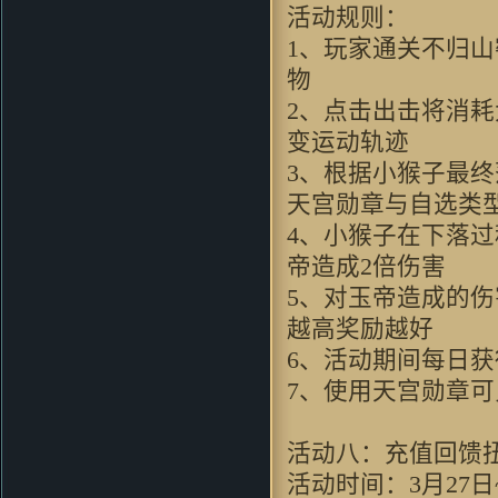
···"
活动规则：
不会游泳的鱼：
看前面人的评
1、玩家通关不归
价，似乎这个真是个不错的“大”
作啊~去试试看
物
翼千羽：
這個遊戲的劇情還是蠻
2、点击出击将消
用心的，好遊戲，好對白
变运动轨迹
blueswilder：
当时玩的时候，第
一次觉得有武侠游戏也能这么唯
3、根据小猴子最
美！！
天宫勋章与自选类
o8530952：
音乐挺不错，游戏整
体环境还行，画风比较招人喜欢
4、小猴子在下落
老衲007 ：
好怀念的游戏，同楼
帝造成2倍伤害
上想到了仙剑
5、对玉帝造成的
zhou356328754：
看到这个游戏
画面，会想起很多童年的回忆。
越高奖励越好
soleyy：
好怀念的游戏，可是现
6、活动期间每日
在上班忙。。。只能忙里偷闲玩
7、使用天宫勋章
一下
dugk2：
哇哦~好漂亮的游戏 一
定要顶^O^
活动八：充值回馈
xd_max：
画面很漂亮，因该不
活动时间：3月27日~
错，玩了先～～