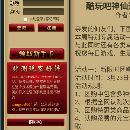
酷玩吧神仙
作者
自动登录 |
忘记密码
亲爱的仙友们，下
本周特别专属活动
Grubbimoon ：
沙发,一大早看见
与此同时还有各类
好游戏!
祝您每日游戏、生
Kenn.Z：
对很多国产游戏早就审
美疲劳了，这种画风还算比较清
新，看起来还行
活动一：新限时团
505：
真心的喜欢，特别是里面阵
活动时间：3月23日~
型、特技系统，非常创意如果能
在这个技术添加一些暗黑元素，
活动规则：
例如符文之语的系统是非常不错
1、团购中包含多种
的
wangyue000：
说句公道话 这游
2、根据全网认购
戏让我有种当年玩仙剑时的冲动
3、团购特惠类商
fishenal：
新事物的产生 必然有
4、认购花费的元
人欢喜 有人拍砖 挺住压力 就是
客服中心
光明 ~ 支持~~
取
crain_41：
过来支持一下吧,不过