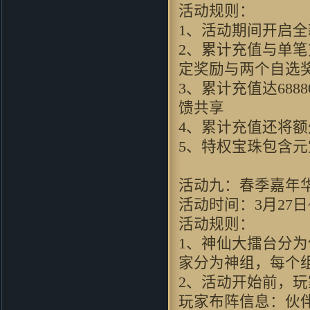
神采肥羊：
想到当年仙剑 太经典
活动规则：
了 剧情无限感人呀
1、活动期间开启
gj83：
我只想問問，win7x64能玩
2、累计充值与单
麼～～～請試過的童鞋回复～～
PPpq：
玩法更加创新化，诚意十
定奖励与两个自选
足的续作！
3、累计充值达688
8572轻：
非常不错的游戏，值得
馈共享
一玩！
圆圆512：
跟原来玩过的游戏很不
4、累计充值还将
一样~
5、特权宝珠包含
baicierguo：
支持VC继续升级
mzyoung：
非常有新意的游戏
活动九：春季嘉年
ilove4jess：
好逼真的画面啊
coldcarp：
无限期待中…… 完美
活动时间：3月27日~
的游戏
活动规则：
yelin619：
画风很喜欢，下来试试
1、神仙大擂台分为仙
看
wushuang44：
哇哈哈！！！好像
家分为神组，每个组
不错哦
2、活动开始前，
LJAYXYCC：
看过视频...此游戏
玩家布阵信息：伙
必好玩