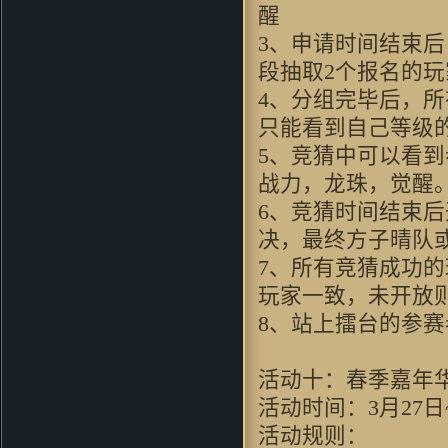
okaida：
好东西 好怀念呀
醒
guhuipunk：
支持 玩过1
3、申请时间结束
zhou356328754：
支持支持啊
段抽取2个报名的
88xiaoliangok：
支持一下支持一
4、分组完毕后，
下支持一下
只能看到自己等级
kimxu：
进入游戏就会这样 求高
人解答
5、竞猜中可以看
不要以为你赢了：
好玩
战力，龙珠，觉醒
oalazuwa：
画面看的还可
6、竞猜时间结束后
以。。。挺有意思的。。。
JKPO：
不錯
决，最终方子晴队
7、所有竞猜成功
玩家一致，未开放
8、站上擂台的参
活动十：春季嘉年
活动时间：3月27日~
活动规则：