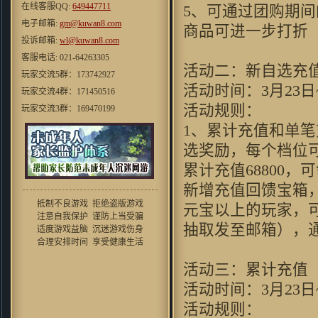
在线客服QQ:
649447711
5、可通过团购期
本人还是挺喜欢这华丽丽的效果
电子邮箱:
gm@kuwan8.com
滴 HOHO
商品可进一步打折
投诉邮箱:
wl@kuwan8.com
cosmo1748 ：
虽然家里是小水
管。。。但玩起来还是挺流畅的
客服电话: 021-64263305
效果和以前仙剑有的一拼
活动二：新自选充
玩家交流5群：173742927
mxhcx23：
"很少能有像游戏的网
活动时间：3月23日~
玩家交流4群：171450516
页游戏了现在的游戏大不如前喽,
活动规则：
玩家交流3群：169470199
很少能体验到这份“乐趣”了 ,唉
···"
玩家交流2群：167527220
1、累计充值和单笔
不会游泳的鱼：
看前面人的评
玩家交流1群：140586377
选奖励，每个档位
价，似乎这个真是个不错的“大”
作啊~去试试看
累计充值68800
翼千羽：
這個遊戲的劇情還是蠻
新增充值回馈宝箱，
用心的，好遊戲，好對白
抵制不良游戏 拒绝盗版游戏
元宝以上的玩家，
blueswilder：
当时玩的时候，第
注意自我保护 谨防上当受骗
一次觉得有武侠游戏也能这么唯
抽取发至邮箱），
适度游戏益脑 沉迷游戏伤身
美！！
合理安排时间 享受健康生活
o8530952：
音乐挺不错，游戏整
体环境还行，画风比较招人喜欢
活动三：累计充值
老衲007 ：
好怀念的游戏，同楼
活动时间：3月23日~
上想到了仙剑
活动规则：
zhou356328754：
看到这个游戏