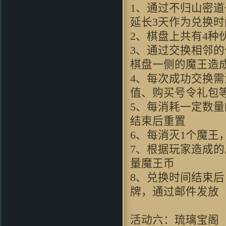
1、通过不归山密道
coldcarp：
无限期待中…… 完美
的游戏
延长3天作为兑换时
yelin619：
画风很喜欢，下来试试
2、棋盘上共有4
看
3、通过交换相邻
wushuang44：
哇哈哈！！！好像
不错哦
棋盘一侧的魔王造
LJAYXYCC：
看过视频...此游戏
4、每次成功交换
必好玩
值、购买号令礼包
okaida：
好东西 好怀念呀
guhuipunk：
支持 玩过1
5、每消耗一定数
zhou356328754：
支持支持啊
结束后重置
88xiaoliangok：
支持一下支持一
6、每消灭1个魔
下支持一下
7、根据玩家造成的
kimxu：
进入游戏就会这样 求高
人解答
量魔王币
不要以为你赢了：
好玩
8、兑换时间结束
oalazuwa：
画面看的还可
牌，通过邮件发放
以。。。挺有意思的。。。
JKPO：
不錯
Grubbimoon ：
沙发,一大早看见
活动六：琉璃宝阁
好游戏!