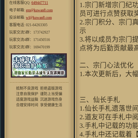
在线客服QQ:
649447711
1.宗门新增宗门
crain_41：
过来支持一下吧,不过
电子邮箱:
本人还是挺喜欢这华丽丽的效果
gm@kuwan8.com
员可进行点赞
滴 HOHO
投诉邮箱:
wl@kuwan8.com
2.宗门积分、宗
cosmo1748 ：
虽然家里是小水
客服电话: 021-64263305
管。。。但玩起来还是挺流畅的
示
玩家交流5群：173742927
效果和以前仙剑有的一拼
3.将以成员为宗门
玩家交流4群：171450516
mxhcx23：
"很少能有像游戏的网
点将为后勤贡献
玩家交流3群：169470199
页游戏了现在的游戏大不如前喽,
很少能体验到这份“乐趣”了 ,唉
玩家交流2群：167527220
···"
玩家交流1群：140586377
二、宗门心
不会游泳的鱼：
看前面人的评
价，似乎这个真是个不错的“大”
1.本次更新后，
作啊~去试试看
翼千羽：
這個遊戲的劇情還是蠻
抵制不良游戏 拒绝盗版游戏
用心的，好遊戲，好對白
注意自我保护 谨防上当受骗
blueswilder：
当时玩的时候，第
三、仙长手
适度游戏益脑 沉迷游戏伤身
一次觉得有武侠游戏也能这么唯
合理安排时间 享受健康生活
1.仙长手札遗
美！！
o8530952：
音乐挺不错，游戏整
2.道友可在手
体环境还行，画风比较招人喜欢
3.手札中记载
老衲007 ：
好怀念的游戏，同楼
4.手札中还记载
上想到了仙剑