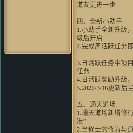
zhou356328754：
看到这个游戏
道友更进一
画面，会想起很多童年的回忆。
soleyy：
好怀念的游戏，可是现
四、全新小
在上班忙。。。只能忙里偷闲玩
一下
1.小助手全新升级
dugk2：
哇哦~好漂亮的游戏 一
级后开启
定要顶^O^
2.完成周活跃任
xd_max：
画面很漂亮，因该不
错，玩了先～～
神采肥羊：
想到当年仙剑 太经典
3.日活跃任务中
了 剧情无限感人呀
任务
gj83：
我只想問問，win7x64能玩
麼～～～請試過的童鞋回复～～
4.日活跃奖励
PPpq：
玩法更加创新化，诚意十
5.2026/3/
足的续作！
8572轻：
非常不错的游戏，值得
一玩！
五、通天道
圆圆512：
跟原来玩过的游戏很不
1.通天道场新增修
一样~
准”
baicierguo：
支持VC继续升级
mzyoung：
非常有新意的游戏
2.当修士的修为