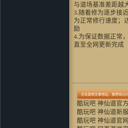
ilove4jess：
好逼真的画面啊
与道场基准差
coldcarp：
无限期待中…… 完美
3.随着修为逐步
的游戏
为正常修行速度；
yelin619：
画风很喜欢，下来试试
看
励
wushuang44：
哇哈哈！！！好像
4.为保证数据正常，
不错哦
直至全网更新完成
LJAYXYCC：
看过视频...此游戏
必好玩
okaida：
好东西 好怀念呀
guhuipunk：
支持 玩过1
zhou356328754：
支持支持啊
88xiaoliangok：
支持一下支持一
下支持一下
kimxu：
进入游戏就会这样 求高
人解答
不要以为你赢了：
好玩
酷玩吧 神仙道官
oalazuwa：
画面看的还可
酷玩吧 神仙道新
以。。。挺有意思的。。。
酷玩吧 神仙道官
JKPO：
不錯
Grubbimoon ：
沙发,一大早看见