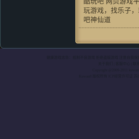
酷玩吧 网页游戏
好游戏!
玩游戏，找乐子，
Kenn.Z：
对很多国产游戏早就审
美疲劳了，这种画风还算比较清
吧神仙道
新，看起来还行
505：
真心的喜欢，特别是里面阵
型、特技系统，非常创意如果能
在这个技术添加一些暗黑元素，
例如符文之语的系统是非常不错
的
健康游戏忠告：抵制不良游戏 拒绝盗版游戏 注意自我保护
wangyue000：
说句公道话 这游
关于我们
|
客服中心
|
联
戏让我有种当年玩仙剑时的冲动
Copyright @2009-2011 kuwa
fishenal：
新事物的产生 必然有
Kuwan8 版权所有 ICP经营许可证 苏B2-
人欢喜 有人拍砖 挺住压力 就是
光明 ~ 支持~~
crain_41：
过来支持一下吧,不过
本人还是挺喜欢这华丽丽的效果
滴 HOHO
cosmo1748 ：
虽然家里是小水
管。。。但玩起来还是挺流畅的
效果和以前仙剑有的一拼
mxhcx23：
"很少能有像游戏的网
页游戏了现在的游戏大不如前喽,