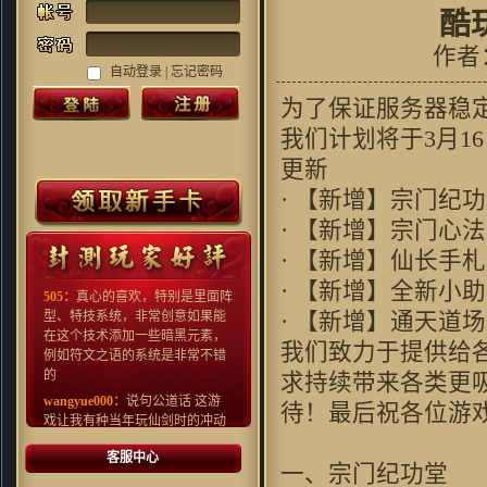
酷
作者
自动登录 |
忘记密码
为了保证服务器稳
我们计划将于3月1
更新
Grubbimoon ：
沙发,一大早看见
· 【新增】
好游戏!
Kenn.Z：
对很多国产游戏早就审
· 【新增】宗
美疲劳了，这种画风还算比较清
· 【新增】
新，看起来还行
· 【新增】
505：
真心的喜欢，特别是里面阵
型、特技系统，非常创意如果能
· 【新增】
在这个技术添加一些暗黑元素，
例如符文之语的系统是非常不错
我们致力于提供给
的
求持续带来各类更
wangyue000：
说句公道话 这游
待！最后祝各
戏让我有种当年玩仙剑时的冲动
fishenal：
新事物的产生 必然有
人欢喜 有人拍砖 挺住压力 就是
客服中心
一、宗门纪
光明 ~ 支持~~