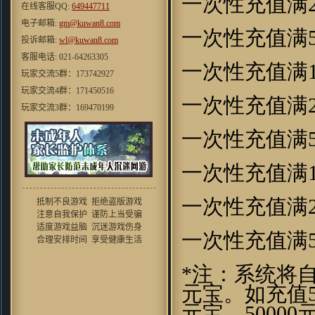
一次性充值满
在线客服QQ:
649447711
crain_41：
过来支持一下吧,不过
电子邮箱:
本人还是挺喜欢这华丽丽的效果
gm@kuwan8.com
一次性充值满
滴 HOHO
投诉邮箱:
wl@kuwan8.com
cosmo1748 ：
虽然家里是小水
客服电话: 021-64263305
一次性充值满
管。。。但玩起来还是挺流畅的
玩家交流5群：173742927
效果和以前仙剑有的一拼
玩家交流4群：171450516
mxhcx23：
"很少能有像游戏的网
一次性充值满
玩家交流3群：169470199
页游戏了现在的游戏大不如前喽,
很少能体验到这份“乐趣”了 ,唉
玩家交流2群：167527220
···"
一次性充值满
玩家交流1群：140586377
不会游泳的鱼：
看前面人的评
价，似乎这个真是个不错的“大”
一次性充值满
作啊~去试试看
翼千羽：
這個遊戲的劇情還是蠻
一次性充值满
抵制不良游戏 拒绝盗版游戏
用心的，好遊戲，好對白
注意自我保护 谨防上当受骗
blueswilder：
当时玩的时候，第
适度游戏益脑 沉迷游戏伤身
一次觉得有武侠游戏也能这么唯
一次性充值满
合理安排时间 享受健康生活
美！！
o8530952：
音乐挺不错，游戏整
*
注：系统将
体环境还行，画风比较招人喜欢
元宝。如充值
老衲007 ：
好怀念的游戏，同楼
上想到了仙剑
元宝、
50000