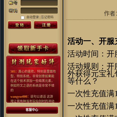
作者
自动登录 |
忘记密码
活动一
、
开服
Grubbimoon ：
沙发,一大早看见
好游戏!
活动时间：开
Kenn.Z：
对很多国产游戏早就审
美疲劳了，这种画风还算比较清
新，看起来还行
活动规则：开
505：
真心的喜欢，特别是里面阵
外获得元宝礼
型、特技系统，非常创意如果能
等什么？
在这个技术添加一些暗黑元素，
例如符文之语的系统是非常不错
的
一次性充值满
wangyue000：
说句公道话 这游
戏让我有种当年玩仙剑时的冲动
一次性充值满
fishenal：
新事物的产生 必然有
人欢喜 有人拍砖 挺住压力 就是
客服中心
光明 ~ 支持~~