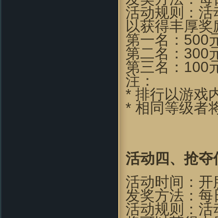
好游戏!
活动规则：活
Kenn.Z：
对很多国产游戏早就审
以获得丰厚奖
美疲劳了，这种画风还算比较清
新，看起来还行
第一名：500
505：
真心的喜欢，特别是里面阵
第二名：300
型、特技系统，非常创意如果能
第三名：100
在这个技术添加一些暗黑元素，
例如符文之语的系统是非常不错
注：
的
* 排行以游戏
wangyue000：
说句公道话 这游
戏让我有种当年玩仙剑时的冲动
* 相同等级
fishenal：
新事物的产生 必然有
人欢喜 有人拍砖 挺住压力 就是
光明 ~ 支持~~
crain_41：
过来支持一下吧,不过
本人还是挺喜欢这华丽丽的效果
活动四
、
抢夺
滴 HOHO
cosmo1748 ：
虽然家里是小水
活动时间：开
管。。。但玩起来还是挺流畅的
效果和以前仙剑有的一拼
发奖方法：每
mxhcx23：
"很少能有像游戏的网
活动规则：活
页游戏了现在的游戏大不如前喽,