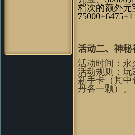
zhou356328754：
看到这个游戏
档次的额外元
画面，会想起很多童年的回忆。
75000+
6475+1
soleyy：
好怀念的游戏，可是现
在上班忙。。。只能忙里偷闲玩
一下
dugk2：
哇哦~好漂亮的游戏 一
定要顶^O^
xd_max：
画面很漂亮，因该不
活动二
、
神秘
错，玩了先～～
神采肥羊：
想到当年仙剑 太经典
活动时间：永
了 剧情无限感人呀
活动规则：玩
gj83：
我只想問問，win7x64能玩
麼～～～請試過的童鞋回复～～
新手卡（其中
PPpq：
玩法更加创新化，诚意十
丹各一颗）。
足的续作！
8572轻：
非常不错的游戏，值得
一玩！
圆圆512：
跟原来玩过的游戏很不
一样~
baicierguo：
支持VC继续升级
mzyoung：
非常有新意的游戏