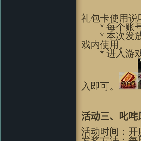
ilove4jess：
好逼真的画面啊
coldcarp：
无限期待中…… 完美
的游戏
礼包卡使用说
yelin619：
画风很喜欢，下来试试
* 每个账号
看
* 本次发放
wushuang44：
哇哈哈！！！好像
不错哦
戏内使用。
LJAYXYCC：
看过视频...此游戏
* 进入游戏
必好玩
okaida：
好东西 好怀念呀
guhuipunk：
支持 玩过1
zhou356328754：
支持支持啊
入即可。
88xiaoliangok：
支持一下支持一
下支持一下
kimxu：
进入游戏就会这样 求高
人解答
不要以为你赢了：
好玩
活动三
、
叱咤
oalazuwa：
画面看的还可
以。。。挺有意思的。。。
活动时间：开
JKPO：
不錯
发奖方法：每
Grubbimoon ：
沙发,一大早看见