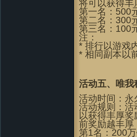
将可以获得丰
很少能体验到这份“乐趣”了 ,唉
···"
第一名：500
不会游泳的鱼：
看前面人的评
第二名：300
价，似乎这个真是个不错的“大”
作啊~去试试看
第三名：100
翼千羽：
這個遊戲的劇情還是蠻
注：
用心的，好遊戲，好對白
* 排行以游戏
blueswilder：
当时玩的时候，第
一次觉得有武侠游戏也能这么唯
* 相同副本
美！！
o8530952：
音乐挺不错，游戏整
体环境还行，画风比较招人喜欢
老衲007 ：
好怀念的游戏，同楼
上想到了仙剑
活动五
、
唯我
zhou356328754：
看到这个游戏
画面，会想起很多童年的回忆。
活动时间：永
soleyy：
好怀念的游戏，可是现
活动规则：活
在上班忙。。。只能忙里偷闲玩
一下
以获得丰厚奖
dugk2：
哇哦~好漂亮的游戏 一
前奖励越丰厚
定要顶^O^
第1名：200万
xd_max：
画面很漂亮，因该不