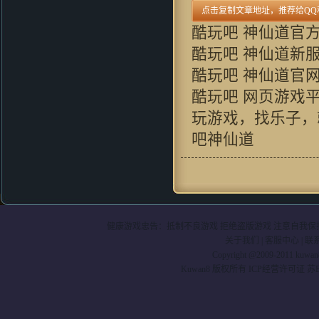
必好玩
okaida：
好东西 好怀念呀
酷玩吧 神仙道官
guhuipunk：
支持 玩过1
酷玩吧 神仙道新
zhou356328754：
支持支持啊
88xiaoliangok：
支持一下支持一
酷玩吧 神仙道官
下支持一下
酷玩吧 网页游戏
kimxu：
进入游戏就会这样 求高
人解答
玩游戏，找乐子，
不要以为你赢了：
好玩
吧神仙道
oalazuwa：
画面看的还可
以。。。挺有意思的。。。
JKPO：
不錯
健康游戏忠告：抵制不良游戏 拒绝盗版游戏 注意自我保护
关于我们
|
客服中心
|
联
Copyright @2009-2011 kuwa
Kuwan8 版权所有 ICP经营许可证 苏B2-