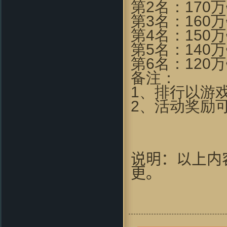
错，玩了先～～
第2名：170万
神采肥羊：
想到当年仙剑 太经典
第3名：160万
了 剧情无限感人呀
第4名：150万
gj83：
我只想問問，win7x64能玩
麼～～～請試過的童鞋回复～～
第5名：140万
PPpq：
玩法更加创新化，诚意十
第6名：120万
足的续作！
备注：
8572轻：
非常不错的游戏，值得
一玩！
1、排行以游
圆圆512：
跟原来玩过的游戏很不
2、活动奖励
一样~
baicierguo：
支持VC继续升级
mzyoung：
非常有新意的游戏
ilove4jess：
好逼真的画面啊
说明：以上内
coldcarp：
无限期待中…… 完美
的游戏
更。
yelin619：
画风很喜欢，下来试试
看
wushuang44：
哇哈哈！！！好像
不错哦
LJAYXYCC：
看过视频...此游戏